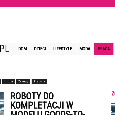
OrlaBaszta.pl
DOM
DZIECI
LIFESTYLE
MODA
PRACA
Uroda
Zakupy
Zdrowie
Z
ROBOTY DO
KOMPLETACJI W
MODELU GOODS-TO-