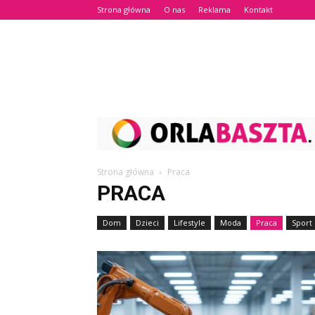
Strona główna
O nas
Reklama
Kontakt
Strona główna
Praca
PRACA
Dom
Dzieci
Lifestyle
Moda
Praca
Sport