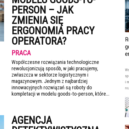
PERSON – JAK
ZMIENIA SIĘ
ERGONOMIA PRACY
OPERATORA?
R
g
PRACA
e
Współczesne rozwiązania technologiczne
rewolucjonizują sposób, w jaki pracujemy,
Ws
zwłaszcza w sektorze logistycznym i
sp
magazynowym. Jednym z najbardziej
i 
innowacyjnych rozwiązań są roboty do
ro
kompletacji w modelu goods-to-person, które...
AGENCJA