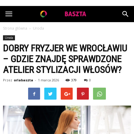
OrlaBaszta.pl
Strona główna
Uroda
Uroda
DOBRY FRYZJER WE WROCŁAWIU
– GDZIE ZNAJDĘ SPRAWDZONE
ATELIER STYLIZACJI WŁOSÓW?
Przez
orlabaszta
-
1 marca 2026
379
0