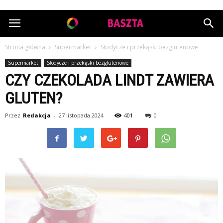
OrlaBaszta.pl
Strona główna
Supermarket
Słodycze i przekąski bezglutenowe
Supermarket
Słodycze i przekąski bezglutenowe
CZY CZEKOLADA LINDT ZAWIERA
GLUTEN?
Przez
Redakcja
-
27 listopada 2024
401
0